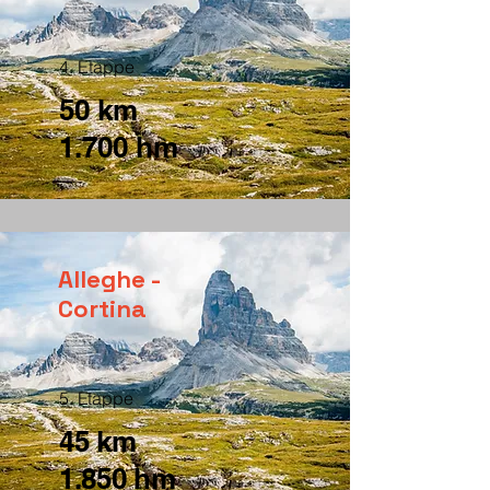
4. Etappe
50 km
1.700 hm
Alleghe -
Cortina
5. Etappe
45 km
1.850 hm