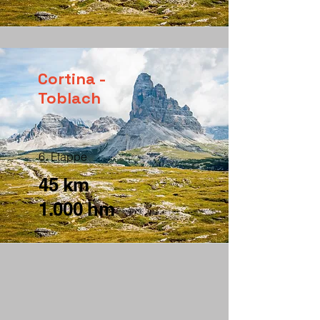
Cortina -
Toblach
6. Etappe
45 km
1.000 hm