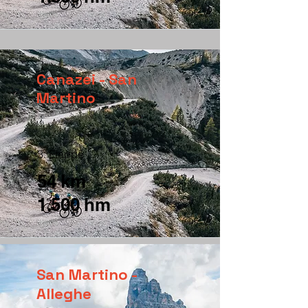
Canazei - San
Martino
3. Etappe
54 km
1.500 hm
San Martino -
Alleghe