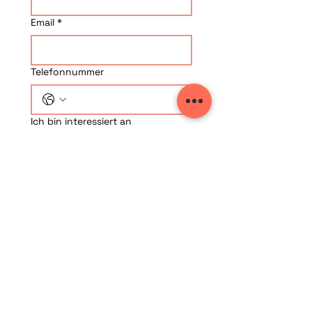
Email
*
Telefonnummer
Ich bin interessiert an
e-MTB BikeRallye
Gravel BikeRallye
Classic BikeRallye
Fragen, Wünsche und
Anregungen
Jetzt voranmelden