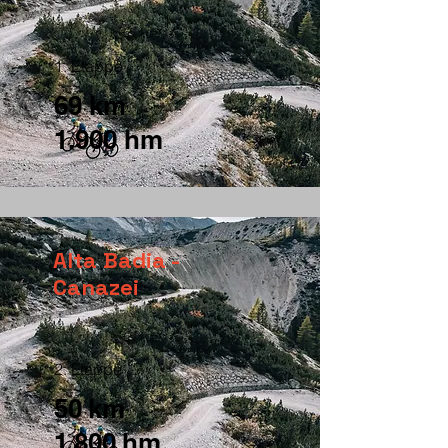
1. Etappe
69 km
1.900 hm
Alta Badia -
Canazei
2. Etappe
50 km
1.800 hm