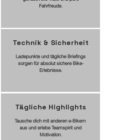
Fahrfreude.
Technik & Sicherheit
Ladepunkte und tägliche Briefings
sorgen für absolut sichere Bike-
Erlebnisse.
Tägliche Highlights
Tausche dich mit anderen e-Bikern
aus und erlebe Teamspirit und
Motivation.